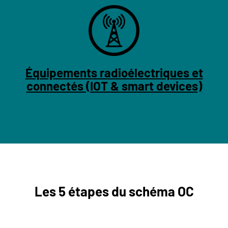
Équipements radioélectriques et
connectés (IOT & smart devices)
Les 5 étapes du schéma OC