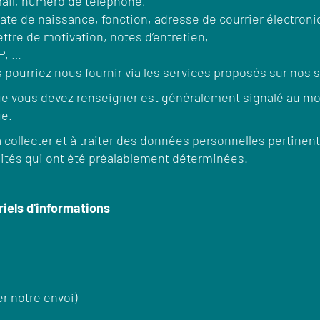
ail, numéro de téléphone,
 date de naissance, fonction, adresse de courrier électroni
ettre de motivation, notes d’entretien,
P, …
 pourriez nous fournir via les services proposés sur nos s
que vous devez renseigner est généralement signalé au mo
ue.
à collecter et à traiter des données personnelles pertine
alités qui ont été préalablement déterminées.
iels d'informations
r notre envoi)