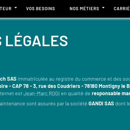
CTEUR
VOS BESOINS
NOS MÉTIERS
CARRI
S LÉGALES
ch SAS
immatriculée au registre du commerce et des so
oire - CAP 78 - 3, rue des Coudriers - 78180 Montigny le
nternet est
Jean-Marc ROGI
en qualité de
responsable ma
aintenance sont assurés par la société
GANDI SAS
dont le