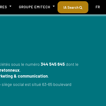
ÈRES
GROUPE EMITECH
FR
IA Search
ciétés sous le numéro
344 545 645
dont le
 Bretonneux
.
rketing & communication
.
 siège social est situé 63-65 boulevard