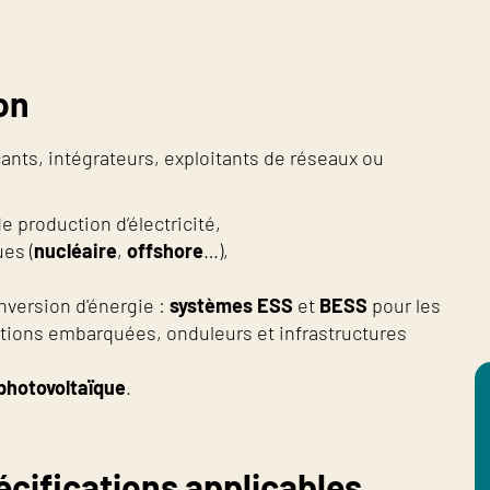
on
nts, intégrateurs, exploitants de réseaux ou
e production d’électricité,
ues (
nucléaire
,
offshore
…),
nversion d'énergie :
systèmes ESS
et
BESS
pour les
ations embarquées, onduleurs et infrastructures
photovoltaïque
.
écifications applicables