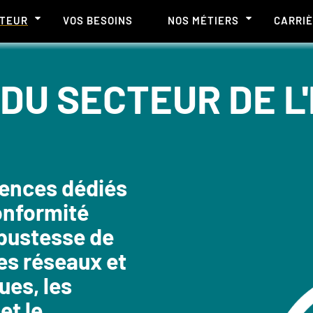
CTEUR
VOS BESOINS
NOS MÉTIERS
CARRI
DU SECTEUR DE L
tences dédiés
conformité
obustesse de
es réseaux et
ues, les
et le