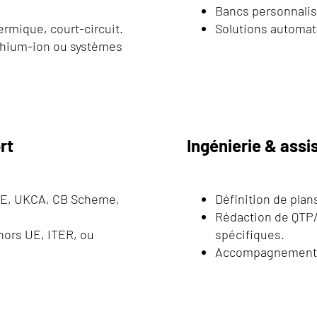
Bancs personnalis
ermique, court-circuit.
Solutions automat
ithium-ion ou systèmes
rt
Ingénierie & ass
(CE, UKCA, CB Scheme,
Définition de plans
Rédaction de QTP/
ors UE, ITER, ou
spécifiques.
Accompagnement d