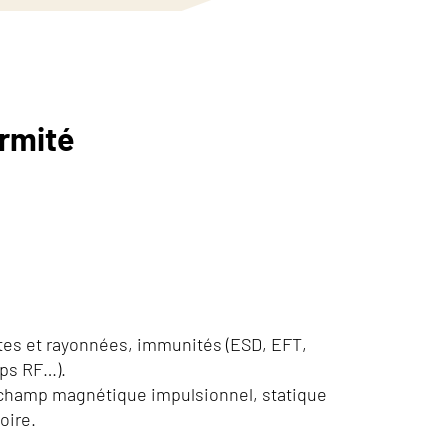
ormité
es et rayonnées, immunités (ESD, EFT,
mps RF…).
: champ magnétique impulsionnel, statique
oire.