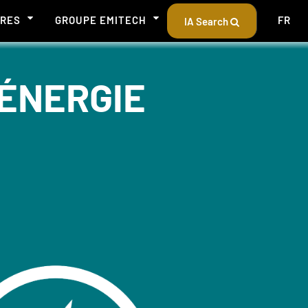
ÈRES
GROUPE EMITECH
FR
IA Search
'ÉNERGIE