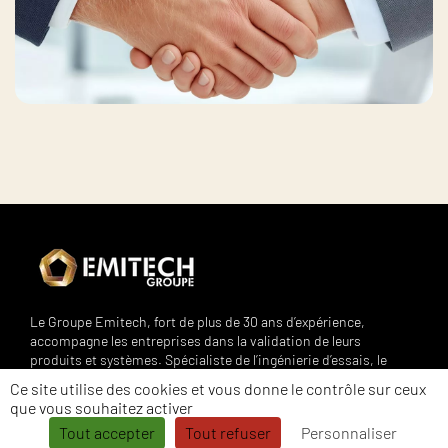
Le Groupe Emitech, fort de plus de 30 ans d’expérience,
accompagne les entreprises dans la validation de leurs
produits et systèmes. Spécialiste de l’ingénierie d’essais, le
groupe propose une offre complète de prestations couvrant
Ce site utilise des cookies et vous donne le contrôle sur ceux
l’ensemble des besoins en essais, ingénierie, conception de
que vous souhaitez activer
bancs, métrologie et formation. Ses services s’adressent à
Tout accepter
Tout refuser
Personnaliser
des secteurs exigeants tels que l’automobile, l’aéronautique,