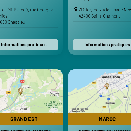
VOTRE ITINÉRAIRE
VOTRE ITINÉRA
I. de Mi-Plaine 7, rue Georges
ZI Stelytec 2 Allée Isaac Ne
Voir sur Google Maps
Voir sur Google Maps
liès
42400 Saint-Chamond
680 Chassieu
Voir sur Apple Maps
Voir sur Apple Maps
Contactez-nous
Contactez-nous
Informations pratiques
Informations pratiques
GRAND EST
MAROC
otre centre de Brognard
Notre centre de Casabla
R&D Moteurs
Emitech Engineering Afr
HORAIRES
HORAI
i-Vendredi : 8h-12h | 13h30-18h
Lundi-Vendredi : 8h-12h | 13h
Samedi-Dimanche : Fermé
Samedi-Dimanche : 
GRAND EST
MAROC
TRANSPORTS
TRANSPO
otre centre de Brognard
Notre centre de Casabla