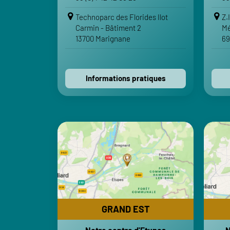
Voir sur Google Maps
Technoparc des Florides Ilot
Z.
Carmin - Bâtiment 2
Mé
Voir sur Apple Maps
13700 Marignane
69
Contactez-nous
Informations pratiques
GRAND EST
Notre centre d'Etupes
N
Eurocem
HORAIRES
Lundi-Vendredi : 8h-12h | 13h30-18h
Lund
Samedi-Dimanche : Fermé
GRAND EST
TRANSPORTS
Notre centre d'Etupes
N