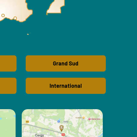
Grand Sud
International
ILE DE FRANCE
s
Notre centre d'Osny
EMC