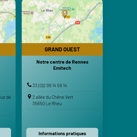
GRAND OUEST
Notre centre de Rennes
Emitech
RES
HORAIRES
30-18h
Lundi-Vendredi : 8h-12h | 13h30-18h
Fermé
Samedi-Dimanche : Fermé
GRAND OUEST
RTS
TRANSPORTS
Notre centre de Rennes
t-Laud
Gare de Rennes
Emitech
Aéroport Rennes Saint-Jacques
IRE
VOTRE ITINÉRAIRE
33 (0)2 99 14 59 14
Voir sur Google Maps
rue de
2 allée du Chêne Vert
35650 Le Rheu
Voir sur Apple Maps
Contactez-nous
Informations pratiques