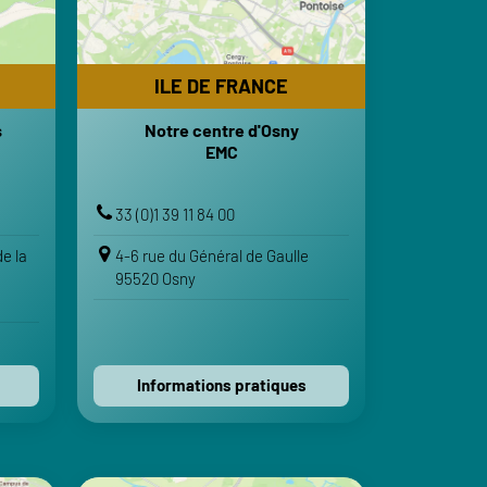
RES
HORAIRES
30-18h
Lundi-Vendredi : 8h-12h | 13h30-18h
Fermé
Samedi-Dimanche : Fermé
ILE DE FRANCE
RTS
TRANSPORTS
s
Notre centre d'Osny
chères
Gare d'Osny
EMC
norine
Gare de Pontoise
Gaulle
Gare de Cergy-Préfecture
33 (0)1 39 11 84 00
IRE
VOTRE ITINÉRAIRE
e la
4-6 rue du Général de Gaulle
Voir sur Google Maps
95520 Osny
Voir sur Apple Maps
Contactez-nous
Informations pratiques