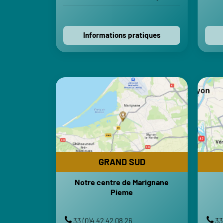
Voir sur Apple Maps
Contactez-nous
Informations pratiques
GRAND SUD
Notre centre de Marignane
Pieme
HORAIRES
Lundi-Vendredi : 8h-12h | 13h30-18h
Lund
Samedi-Dimanche : Fermé
GRAND SUD
TRANSPORTS
Notre centre de Marignane
Gare Marseille Saint-Charles
Pieme
Aéroport Marseille Provence
VOTRE ITINÉRAIRE
33 (0)4 42 42 08 26
33