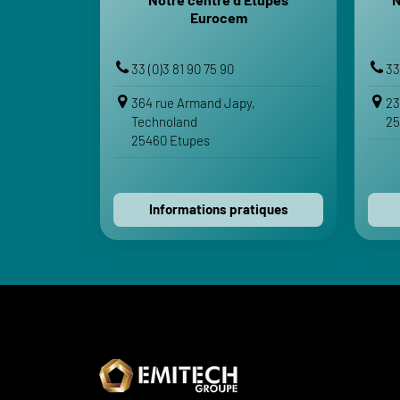
Gare TGV de Belfort-Montbéliard
Eurocem
Gare de Montbéliard
Aéroport de Mulhouse-Bâle
33 (0)3 81 90 75 90
33
VOTRE ITINÉRAIRE
364 rue Armand Japy,
23
Voir sur Google Maps
Technoland
25
25460 Etupes
Voir sur Apple Maps
Contactez-nous
Informations pratiques