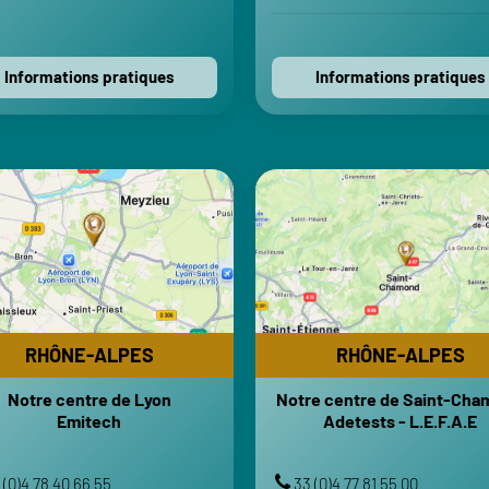
Voir sur Apple Maps
Contactez-nous
Contactez-nous
Informations pratiques
Informations pratiques
RHÔNE-ALPES
RHÔNE-ALPES
Notre centre de Lyon
Notre centre de Saint-Ch
Emitech
Adetests - L.E.F.A.E
HORAIRES
HORAI
i-Vendredi : 8h-12h | 13h30-18h
Lundi-Vendredi : 8h-12h | 13h
Samedi-Dimanche : Fermé
Samedi-Dimanche : 
RHÔNE-ALPES
RHÔNE-ALPES
TRANSPORTS
TRANSPO
Notre centre de Lyon
Notre centre de Saint-Ch
Gare Lyon Part-Dieu
Gare SNCF de Saint-Ch
Emitech
Adetests - L.E.F.A.E
Gare Lyon Perrache
Gare de Saint-É
Aéroport Lyon Saint-Exupéry
Aéroport Lyon Saint E
 (0)4 78 40 66 55
33 (0)4 77 81 55 00