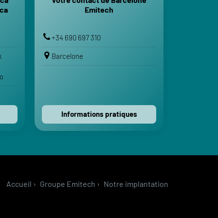
geurs
ica
Emitech
Voir sur Google Maps
a-Port
med V
Voir sur Apple Maps
+34 690 697 310
IRE
k
Barcelone
o
Contactez-nous
Informations pratiques
Accueil
›
Groupe Emitech
›
Notre implantation