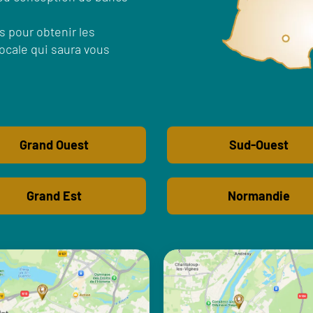
s pour obtenir les
ocale qui saura vous
Grand Ouest
Sud-Ouest
Grand Est
Normandie
ILE DE FRANCE
ILE DE FRANCE
e centre de Montigny - Site
Notre centre d'Achère
des Trois Peuples
EMC