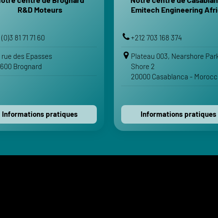
Gare de Montbéliard
Gare Casa-Voya
R&D Moteurs
Emitech Engineering Afr
Gare TGV Belfort-Montbéliard
Gare Cas
Aéroport de Mulhouse-Bâle
Aéroport Moham
 (0)3 81 71 71 60
+212 703 168 374
VOTRE ITINÉRAIRE
VOTRE ITINÉRA
 rue des Epasses
Plateau 003, Nearshore Par
Voir sur Google Maps
Voir sur Google Maps
600 Brognard
Shore 2
20000 Casablanca - Morocc
Voir sur Apple Maps
Voir sur Apple Maps
Contactez-nous
Contactez-nous
Informations pratiques
Informations pratiques