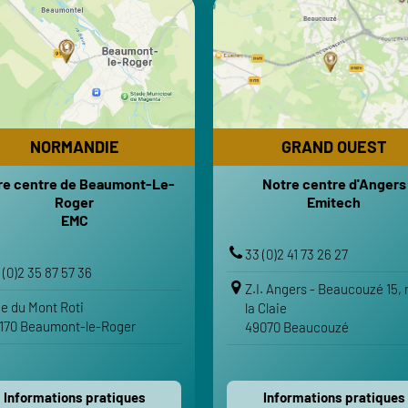
NORMANDIE
GRAND OUEST
re centre de Beaumont-Le-
Notre centre d'Angers
Roger
Emitech
EMC
HORAI
HORAIRES
Lundi-Vendredi : 8h-12h | 13h
i-Vendredi : 8h-12h | 13h30-18h
Samedi-Dimanche : 
NORMANDIE
GRAND OUEST
Samedi-Dimanche : Fermé
TRANSPO
re centre de Beaumont-Le-
Notre centre d'Angers
TRANSPORTS
Gare d'Angers Sain
Roger
Emitech
re SNCF de Beaumont-le-Roger
EMC
VOTRE ITINÉRA
VOTRE ITINÉRAIRE
33 (0)2 41 73 26 27
Voir sur Google Maps
 (0)2 35 87 57 36
Voir sur Google Maps
Z.I. Angers - Beaucouzé 15, 
Voir sur Apple Maps
e du Mont Roti
la Claie
Voir sur Apple Maps
170 Beaumont-le-Roger
49070 Beaucouzé
Contactez-nous
Contactez-nous
Informations pratiques
Informations pratiques