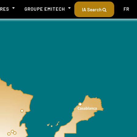
ÈRES
GROUPE EMITECH
FR
IA Search