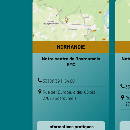
NORMANDIE
Notre centre de Bosroumois
Not
EMC
HORAIRES
Lundi-Vendredi : 8h-12h | 13h30-18h
Lund
Samedi-Dimanche : Fermé
NORMANDIE
TRANSPORTS
Notre centre de Bosroumois
Not
Gare de Bourgtheroulde-Thuit-
EMC
Ga
Hébert
Aéroport Rouen Vallée de Seine
33 (0)1 39 11 84 00
VOTRE ITINÉRAIRE
33
Rue de l'Europe, cidex 68 bis
Voir sur Google Maps
Ru
27670 Bosroumois
27
Voir sur Apple Maps
Contactez-nous
Informations pratiques