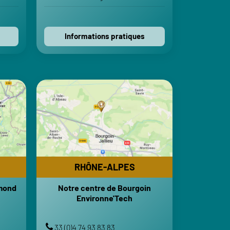
Voir sur Apple Maps
Contactez-nous
Informations pratiques
RHÔNE-ALPES
amond
Notre centre de Bourgoin
Environne'Tech
RES
HORAIRES
30-18h
Lundi-Vendredi : 8h-12h | 13h30-18h
Fermé
Samedi-Dimanche : Fermé
RHÔNE-ALPES
RTS
TRANSPORTS
amond
Notre centre de Bourgoin
amond
Gare de Bourgoin-Jallieu
Environne'Tech
tienne
Gare de Lyon Part-Dieu
xupéry
VOTRE ITINÉRAIRE
33 (0)4 74 93 83 83