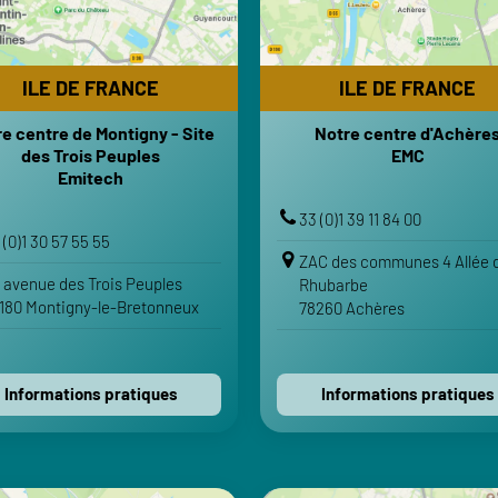
Emitech
HORAI
HORAIRES
Lundi-Vendredi : 8h-12h | 13h
i-Vendredi : 8h-12h | 13h30-18h
Samedi-Dimanche : 
ILE DE FRANCE
ILE DE FRANCE
Samedi-Dimanche : Fermé
TRANSPO
e centre de Montigny - Site
Notre centre d'Achère
TRANSPORTS
Gare d'A
des Trois Peuples
EMC
 de Saint-Quentin-en-Yvelines -
Gare de Conflans-Sainte-Ho
Emitech
Montigny-le-Bretonneux
Aéroport Paris-Charles de 
Aéroport Paris-Orly
33 (0)1 39 11 84 00
VOTRE ITINÉRA
 (0)1 30 57 55 55
VOTRE ITINÉRAIRE
ZAC des communes 4 Allée d
Voir sur Google Maps
 avenue des Trois Peuples
Rhubarbe
Voir sur Google Maps
180 Montigny-le-Bretonneux
78260 Achères
Voir sur Apple Maps
Voir sur Apple Maps
Contactez-nous
Informations pratiques
Informations pratiques
Contactez-nous