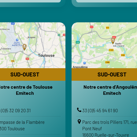
SUD-OUEST
SUD-OUEST
otre centre de Toulouse
Notre centre d'Angoulê
Emitech
Emitech
HORAIRES
HORAI
i-Vendredi : 8h-12h | 13h30-18h
Lundi-Vendredi : 8h-12h | 13h
Samedi-Dimanche : Fermé
Samedi-Dimanche : 
SUD-OUEST
SUD-OUEST
TRANSPORTS
TRANSPO
otre centre de Toulouse
Notre centre d'Angoulê
Aéroport Toulouse-Blagnac
Gare d'Ang
Emitech
Emitech
Gare Toulouse Matabiau
Gare de Ruelle-sur-
Aéroport Angoulême-C
VOTRE ITINÉRAIRE
 (0)5 32 09 20 31
33 (0)5 45 94 61 90
VOTRE ITINÉRA
Voir sur Google Maps
impasse de la Flambère
Parc des trois Piliers 171, ru
Voir sur Google Maps
300 Toulouse
Pont Neuf
Voir sur Apple Maps
16600 Ruelle-sur-Touvre