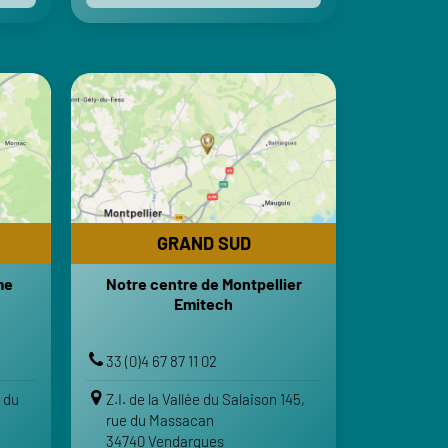
GRAND SUD
me
Notre centre de Montpellier
Emitech
RES
HORAIRES
30-18h
Lundi-Vendredi : 8h-12h | 13h30-18h
Fermé
Samedi-Dimanche : Fermé
GRAND SUD
RTS
TRANSPORTS
me
Notre centre de Montpellier
oulême
Aéroport Montpellier Méditerranée
Emitech
Touvre
Gare Montpellier Sud de France
ognac
Gare Montpellier Saint-Roch
33 (0)4 67 87 11 02
IRE
VOTRE ITINÉRAIRE
e du
Z.I. de la Vallée du Salaison 145,
Voir sur Google Maps
rue du Massacan
34740 Vendargues