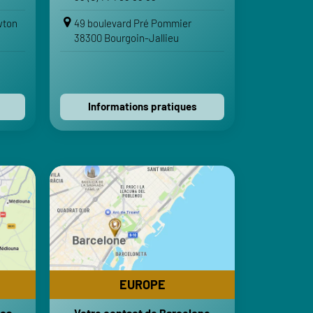
IRE
Voir sur Google Maps
wton
49 boulevard Pré Pommier
38300 Bourgoin-Jallieu
Voir sur Apple Maps
Contactez-nous
Informations pratiques
EUROPE
nca
Votre contact de Barcelone
ica
Emitech
RES
HORAIRES
30-18h
Lundi-Vendredi : 8h-12h | 13h30-18h
Fermé
Samedi-Dimanche : Fermé
EUROPE
RTS
VOTRE ITINÉRAIRE
nca
Votre contact de Barcelone