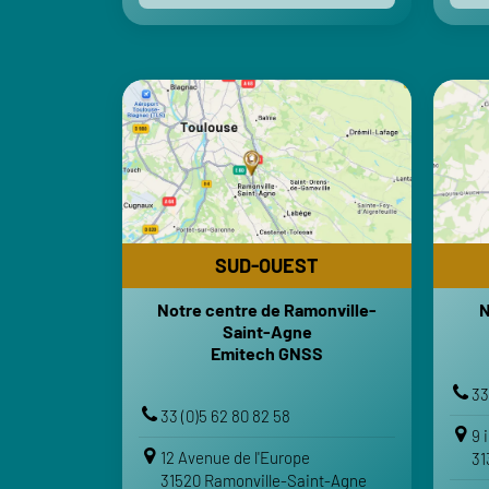
SUD-OUEST
Notre centre de Ramonville-
N
Saint-Agne
Emitech GNSS
HORAIRES
Lund
Lundi-Vendredi : 8h-12h | 13h30-18h
SUD-OUEST
Samedi-Dimanche : Fermé
Notre centre de Ramonville-
N
TRANSPORTS
Saint-Agne
Gare Toulouse-Matabiau
Emitech GNSS
Aéroport Toulouse-Blagnac
33
VOTRE ITINÉRAIRE
33 (0)5 62 80 82 58
9 
Voir sur Google Maps
12 Avenue de l'Europe
31
31520 Ramonville-Saint-Agne