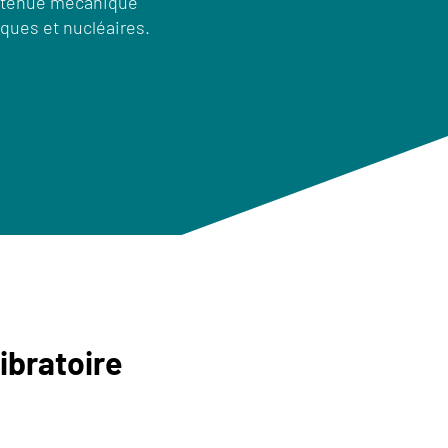
e tenue mécanique
ques et nucléaires.
ibratoire