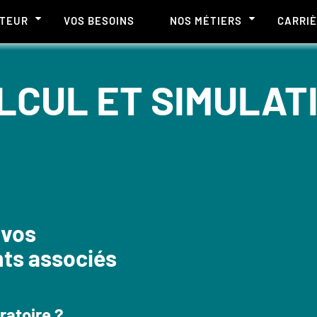
CTEUR
VOS BESOINS
NOS MÉTIERS
CARRI
LCUL ET SIMULAT
 vos
ts associés
ratoire ?