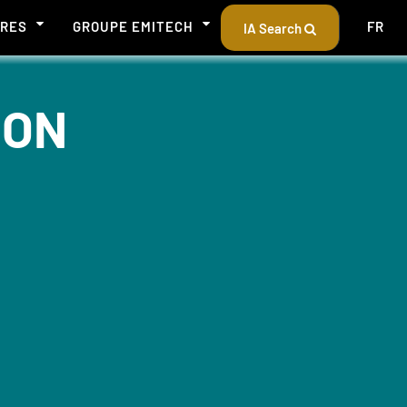
ÈRES
GROUPE EMITECH
FR
IA Search
ION