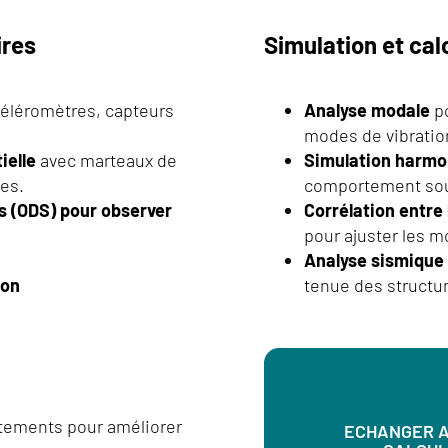
ires
Simulation et cal
céléromètres, capteurs
Analyse modale
po
modes de vibratio
ielle
avec marteaux de
Simulation harmon
ées.
comportement sous
s (ODS) pour observer
Corrélation entre
pour ajuster les m
Analyse sismique 
ion
tenue des structu
stements pour améliorer
ECHANGER A