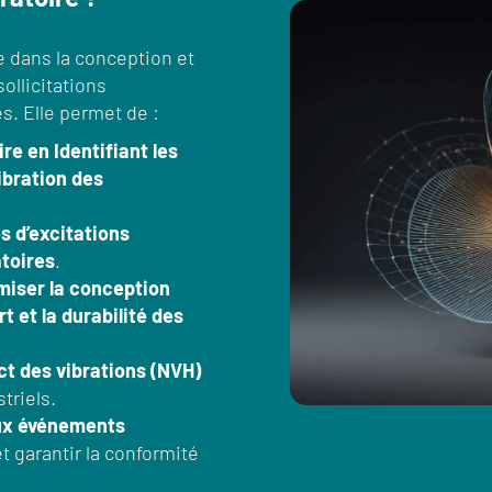
le dans la conception et
ollicitations
. Elle permet de :
e en Identifiant les
ibration des
s d’excitations
atoires
.
imiser la conception
t et la durabilité des
ct des vibrations (NVH)
triels.
aux événements
t garantir la conformité