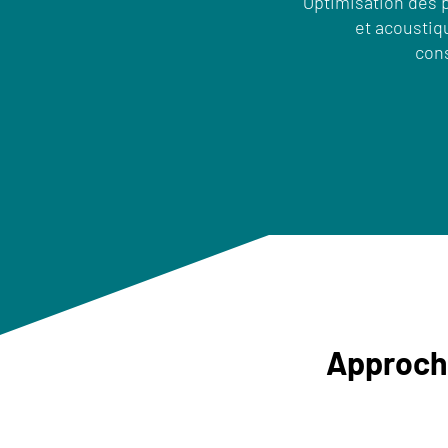
Optimisation des
et acoustiq
con
Approche