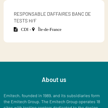
RESPONSABLE D'AFFAIRES BANC DE
TESTS H/F
CDI -
Île-de-France
About us
Emitech, founded in 1989, and its subsidiaries form
the Emitech Group. The Emitech Group operates 18
sites with testing centers dedicated to the design